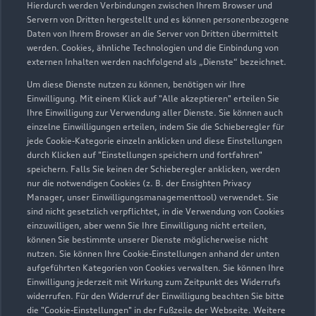
Hierdurch werden Verbindungen zwischen Ihrem Browser und
Servern von Dritten hergestellt und es können personenbezogene
Daten von Ihrem Browser an die Server von Dritten übermittelt
werden. Cookies, ähnliche Technologien und die Einbindung von
externen Inhalten werden nachfolgend als „Dienste“ bezeichnet.
Um diese Dienste nutzen zu können, benötigen wir Ihre
Einwilligung. Mit einem Klick auf "Alle akzeptieren" erteilen Sie
Ihre Einwilligung zur Verwendung aller Dienste. Sie können auch
Audi Pflegemitteltasche
einzelne Einwilligungen erteilen, indem Sie die Schieberegler für
jede Cookie-Kategorie einzeln anklicken und diese Einstellungen
Sommer
durch Klicken auf "Einstellungen speichern und fortfahren"
speichern. Falls Sie keinen der Schieberegler anklicken, werden
Damit Ihr Audi auch im Sommer glänzt: die
nur die notwendigen Cookies (z. B. der Ensighten Privacy
passende Pflege in einer Tasche.
Manager, unser Einwilligungsmanagementtool) verwendet. Sie
sind nicht gesetzlich verpflichtet, in die Verwendung von Cookies
Zur Audi Shopping World
einzuwilligen, aber wenn Sie Ihre Einwilligung nicht erteilen,
können Sie bestimmte unserer Dienste möglicherweise nicht
nutzen. Sie können Ihre Cookie-Einstellungen anhand der unten
aufgeführten Kategorien von Cookies verwalten. Sie können Ihre
Einwilligung jederzeit mit Wirkung zum Zeitpunkt des Widerrufs
widerrufen. Für den Widerruf der Einwilligung beachten Sie bitte
die "Cookie-Einstellungen" in der Fußzeile der Webseite. Weitere