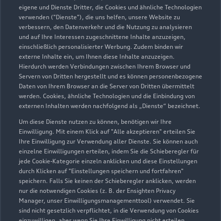
eigene und Dienste Dritter, die Cookies und ähnliche Technologien
verwenden ("Dienste"), die uns helfen, unsere Website zu
verbessern, den Datenverkehr und die Nutzung zu analysieren
und auf Ihre Interessen zugeschnittene Inhalte anzuzeigen,
Landshuter Straße 25
einschließlich personalisierter Werbung. Zudem binden wir
externe Inhalte ein, um Ihnen diese Inhalte anzuzeigen.
85716 Unterschleißheim
Hierdurch werden Verbindungen zwischen Ihrem Browser und
Servern von Dritten hergestellt und es können personenbezogene
089 317758400
Daten von Ihrem Browser an die Server von Dritten übermittelt
werden. Cookies, ähnliche Technologien und die Einbindung von
externen Inhalten werden nachfolgend als „Dienste“ bezeichnet.
info@auto-forum.de
Um diese Dienste nutzen zu können, benötigen wir Ihre
Kontaktdaten herunterladen
Einwilligung. Mit einem Klick auf "Alle akzeptieren" erteilen Sie
Ihre Einwilligung zur Verwendung aller Dienste. Sie können auch
einzelne Einwilligungen erteilen, indem Sie die Schieberegler für
jede Cookie-Kategorie einzeln anklicken und diese Einstellungen
durch Klicken auf "Einstellungen speichern und fortfahren"
Öffnungszeiten
speichern. Falls Sie keinen der Schieberegler anklicken, werden
nur die notwendigen Cookies (z. B. der Ensighten Privacy
Manager, unser Einwilligungsmanagementtool) verwendet. Sie
sind nicht gesetzlich verpflichtet, in die Verwendung von Cookies
Verkauf
einzuwilligen, aber wenn Sie Ihre Einwilligung nicht erteilen,