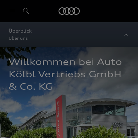
Startseite
Überblick
Über uns
Willkommen bei Auto 
Kölbl Vertriebs GmbH 
& Co. KG