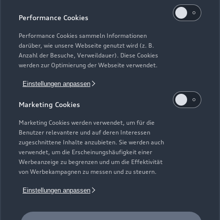
Kaufen & leasen
Alle Modelle
Performance Cookies
Modelle vergleichen
Service & Zubehör
Performance Cookies sammeln Informationen
Neuwagensuche
darüber, wie unsere Webseite genutzt wird (z. B.
Elektromodelle
Anzahl der Besuche, Verweildauer). Diese Cookies
Gebrauchtwagensuche
Support
werden zur Optimierung der Webseite verwendet.
Saisonale Angebote
Plug-in-Hybride
Gebrauchtwagen
Einstellungen anpassen
Audi Services
Über Audi
Kundenservice
Finanzierung
Marketing Cookies
Garantie
Händlersuche
Aktionen & Angebote
Unternehmen
Marketing Cookies werden verwendet, um für die
Audi digital services
Benutzer relevantere und auf deren Interessen
Audi Code
Geschäftskunden
Karriere
zugeschnittene Inhalte anzubieten. Sie werden auch
myAudi
verwendet, um die Erscheinungshäufigkeit einer
Häufige Fragen (FAQ)
Investor Relations
Werbeanzeige zu begrenzen und um die Effektivität
© 2026 AUDI AG. Alle Rechte vorbehalten
von Werbekampagnen zu messen und zu steuern.
Audi Online Beratung
Presse & Media Center
Impressum
Rechtliches
Hinweisgebersystem
Einstellungen anpassen
Online-Terminvereinbarung
Datenschutz
Datenschutzinformation
Cookie-Einstellungen
Servicekontakt
Cookie-Richtlinie
Barrierefreiheit