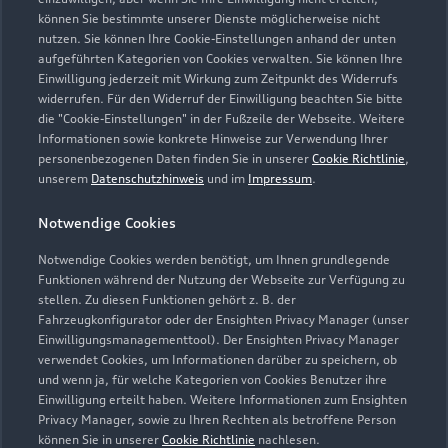
Geschlossen
,
öffnet am
Montag 08:30
können Sie bestimmte unserer Dienste möglicherweise nicht
nutzen. Sie können Ihre Cookie-Einstellungen anhand der unten
aufgeführten Kategorien von Cookies verwalten. Sie können Ihre
Service
Einwilligung jederzeit mit Wirkung zum Zeitpunkt des Widerrufs
Geschlossen
,
öffnet am
Montag 07:00
widerrufen. Für den Widerruf der Einwilligung beachten Sie bitte
die "Cookie-Einstellungen" in der Fußzeile der Webseite. Weitere
Informationen sowie konkrete Hinweise zur Verwendung Ihrer
Teile & Zubehörverkauf
personenbezogenen Daten finden Sie in unserer
Cookie Richtlinie
,
Geschlossen
,
öffnet am
Montag 10:30
unserem
Datenschutzhinweis
und im
Impressum
.
Notwendige Cookies
Gebrauchtwagenverkauf
Geschlossen
,
öffnet am
Montag 09:00
Notwendige Cookies werden benötigt, um Ihnen grundlegende
Funktionen während der Nutzung der Webseite zur Verfügung zu
stellen. Zu diesen Funktionen gehört z. B. der
Fahrzeugkonfigurator oder der Ensighten Privacy Manager (unser
Einwilligungsmanagementtool). Der Ensighten Privacy Manager
Zurück nach oben
verwendet Cookies, um Informationen darüber zu speichern, ob
und wenn ja, für welche Kategorien von Cookies Benutzer ihre
Einwilligung erteilt haben. Weitere Informationen zum Ensighten
Modelle
Privacy Manager, sowie zu Ihren Rechten als betroffene Person
können Sie in unserer
Cookie Richtlinie
nachlesen.